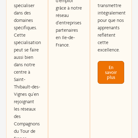
d’emploi
spécialiser
transmettre
grâce à notre
dans des
intégralement
réseau
domaines
pour que nos
d’entreprises
spécifiques.
apprenants
partenaires
Cette
reflètent
en Ile-de-
spécialisation
cette
France.
peut se faire
excellence.
aussi bien
dans notre
En
centre à
savoir
plus
Saint-
Thibault-des-
Vignes qu’en
rejoignant
les réseaux
des
Compagnons
du Tour de