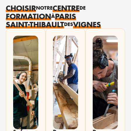
CHOISIR
CENTRE
NOTRE
DE
FORMATION
PARIS
À
SAINT-THIBAULT
VIGNES
DES