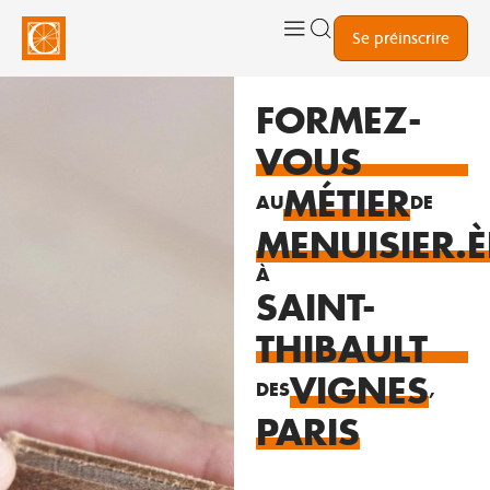
Se préinscrire
FORMEZ-
VOUS
MÉTIER
AU
DE
MENUISIER.È
À
SAINT-
THIBAULT
VIGNES
DES
,
PARIS