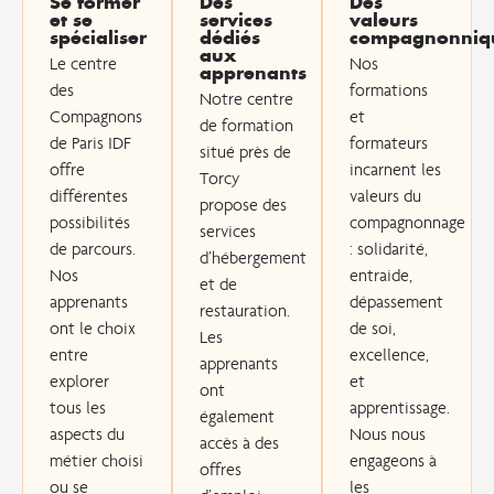
Se former
Des
Des
et se
services
valeurs
spécialiser​
dédiés
compagnonniqu
aux
Le centre
Nos
apprenants​
des
formations
Notre centre
Compagnons
et
de formation
de Paris IDF
formateurs
situé près de
offre
incarnent les
Torcy
différentes
valeurs du
propose des
possibilités
compagnonnage
services
de parcours.
: solidarité,
d’hébergement
Nos
entraide,
et de
apprenants
dépassement
restauration.
ont le choix
de soi,
Les
entre
excellence,
apprenants
explorer
et
ont
tous les
apprentissage.
également
aspects du
Nous nous
accès à des
métier choisi
engageons à
offres
ou se
les