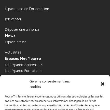
Espace pros de l’orientation
Job center
Déposer une annonce
News
Espace presse
Actualités
Espaces Net Ypareo
Net Ypareo Apprenants
Net Ypareo Formateurs
Net Ypareo Entreprises
Gérer le consentement aux
Nous contacter
cookies
Demande d’informations
Pour offrir les meilleures expériences, nous utilisons des technologies telles que les
Poser votre candidature
cookies pour stocker et/ou accéder aux informations des appareils. Le fait de
Nous soutenir
consentir à ces technologies nous permettra de traiter des données telles que le
comportement de navigation ou les ID uniques sur ce site. Le fait de ne pas